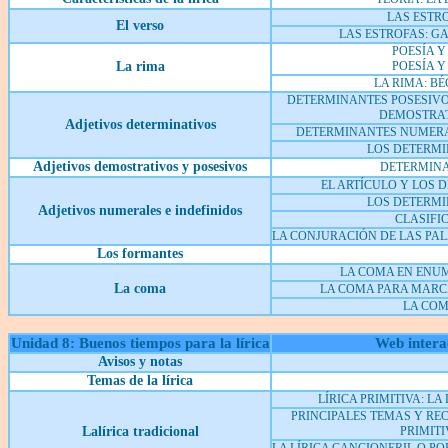
LAS ESTR
El verso
LAS ESTROFAS: G
POESÍA Y
La rima
POESÍA Y
LA RIMA: B
DETERMINANTES POSESIV
DEMOSTRA
Adjetivos determinativos
DETERMINANTES NUMERA
LOS DETERM
Adjetivos demostrativos y posesivos
DETERMIN
EL ARTÍCULO Y LOS 
LOS DETERM
Adjetivos numerales e indefinidos
CLASIFI
LA CONJURACIÓN DE LAS PA
Los formantes
LA COMA EN ENU
La coma
LA COMA PARA MARCA
LA CO
Unidad 8: Buenos tiempos para la lírica
Web intera
Avisos y notas
Temas de la lírica
LÍRICA PRIMITIVA: LA
PRINCIPALES TEMAS Y REC
Lalírica tradicional
PRIMITI