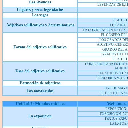
Las leyendas
LEYENDAS DE E
Lugares y seres legendarios
Las sagas
EL ADJET
Adjetivos calificativos y determinativos
LOS ADJET
LA CONJURACIÓN DE LAS 
EL GÉNERO DEL
LOS GRADOS DEL
ADJETIVO: GÉNE
Forma del adjetivo calificativo
GRADOS DEL AD
GRADOS DEL AD
EL ADJET
CONCORDANCIA ENTRE EL
ADJETI
Usos del adjetivo calificativo
EL ADJETIVO CA
CONCORDANCIA D
Formación de adjetivos
USO DE MAY
Las mayúsculas
EL USO DE LA 
Unidad 5: Mundos míticos
Web intera
EXPOSICIÓN:
EXPOSICIÓN: AC
L
a exposición
TEXTOS EXPO
LA EXPOSI