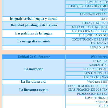
COMUNICACIÓ
OTROS SISTEMAS DE COMU
TEST
LENGUAJE VERBAL
lenguaje verbal, lengua y norma
TEST
OTRAS LENGUAS 
Realidad plurilingüe de España
MAPA DE LAS LENGUAS 
LOS DICCIONARIOS. PART
Las palabras de la lengua
EL SIGNIFICADO DE
CONSTITUCIÓN DE LAS P
La ortografía española
FONEMAS Y 
REPASO LA 
Unidad 2: Cuéntame
Web intera
LA NARRA
NARRACIÓN:
L
a narración
NARRACIÓN: AC
LOS TEXTOS NAR
LOS TEXTOS NAR
La literatura oral
WebQuest: BES
CLASIFICACIÓN DE LOS TE
La literatura escrita
CLASIFICACIÓN DE LOS TE
PRODUCCIÓN DE TEXT
LOS GÉNEROS L
NARRAT
LÍRIC