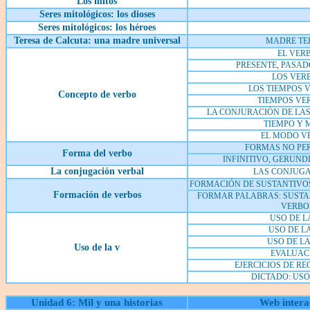
Los mitos
Seres mitológicos: los dioses
Seres mitológicos: los héroes
Teresa de Calcuta: una madre universal
MADRE TE
EL VER
PRESENTE, PASAD
LOS VER
LOS TIEMPOS 
Concepto de verbo
TIEMPOS VE
LA CONJURACIÓN DE LAS
TIEMPO Y
EL MODO V
FORMAS NO PE
Forma del verbo
INFINITIVO, GERUNDI
La conjugación verbal
LAS CONJUG
FORMACIÓN DE SUSTANTIVOS
Formación de verbos
FORMAR PALABRAS: SUSTAN
VERBO
USO DE LA
USO DE LA
USO DE LA 
Uso de la v
EVALUAC
EJERCICIOS DE R
DICTADO: USO
Unidad 6: Mil y una historias
Web intera