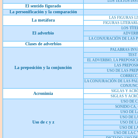
LOS TEXTOS INS
El sentido figurado
La personificación y la comparación
LAS FIGURAS L
La metáfora
FIGURAS LITERARI
LOS TÍTE
El adverbio
ADVERB
LA CONJURACIÓN DE LAS 
Clases de adverbios
PALABRAS INV
TEST
EL ADVERBIO, LA PREPOSIC
LAS PREPOSI
La preposición y la conjunción
USO DE LAS PRE
CORRECC
LA CONJURACIÓN DE LAS PAL
CONJUNC
SIGLAS Y ACR
Acronimia
SIGLAS Y ACRÓ
USO DE C
SONIDO CA, 
USO DE LA
USO DE LA 
Uso de c y z
USO DE LA
USO DE LA 
USO DE LA C 