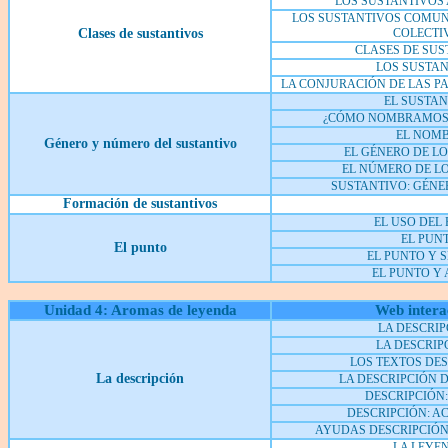
LOS SUSTANTIVOS
LOS SUSTANTIVOS COMUNE
Clases de sustantivos
COLECTI
CLASES DE SUS
LOS SUSTA
LA CONJURACIÓN DE LAS P
EL SUSTAN
¿CÓMO NOMBRAMOS 
EL NOM
Género y número del sustantivo
EL GÉNERO DE L
EL NÚMERO DE L
SUSTANTIVO: GÉN
Formación de sustantivos
EL USO DEL
EL PUN
El punto
EL PUNTO Y 
EL PUNTO Y 
Unidad 4: Aromas de leyenda
Web intera
LA DESCRIP
LA DESCRIPC
LOS TEXTOS DES
L
a descripción
LA DESCRIPCIÓN 
DESCRIPCIÓN:
DESCRIPCIÓN: A
AYUDAS DESCRIPCIÓN
LA LEYE