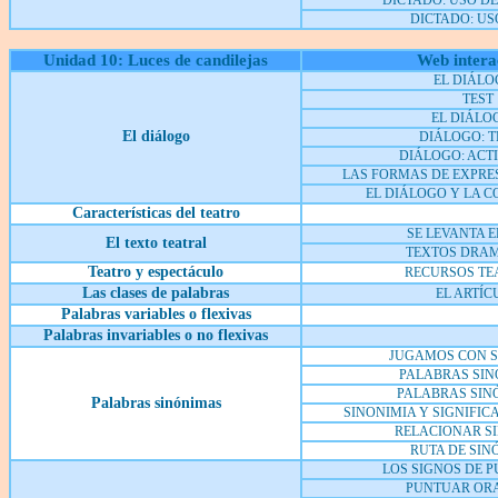
DICTADO: USO DE 
DICTADO: US
Unidad 10: Luces de candilejas
Web intera
EL DIÁLO
TEST
EL DIÁLOG
El diálogo
DIÁLOGO: T
DIÁLOGO: ACT
LAS FORMAS DE EXPRES
EL DIÁLOGO Y LA 
Características del teatro
SE LEVANTA E
El texto teatral
TEXTOS DRA
Teatro y espectáculo
RECURSOS TE
Las clases de palabras
EL ARTÍC
Palabras variables o flexivas
Palabras invariables o no flexivas
JUGAMOS CON 
PALABRAS SIN
PALABRAS SINÓ
Palabras sinónimas
SINONIMIA Y SIGNIFI
RELACIONAR S
RUTA DE SIN
LOS SIGNOS DE 
PUNTUAR OR