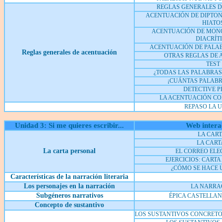
REGLAS GENERALES 
ACENTUACIÓN DE DIPTON
HIATO
ACENTUACIÓN DE MONO
DIACRÍT
ACENTUACIÓN DE PALA
Reglas generales de acentuación
OTRAS REGLAS DE
TEST
¿TODAS LAS PALABRAS
¡CUÁNTAS PALAB
DETECTIVE P
LA ACENTUACIÓN CO
REPASO LA 
Unidad 3: Si me quieres escribir...
Web intera
LA CART
LA CARTA
L
a carta personal
EL CORREO EL
EJERCICIOS: CARTA
¿CÓMO SE HACE 
Características de la narración literaria
Los personajes en la narración
LA NARRA
Subgéneros narrativos
ÉPICA CASTELLAN
Concepto de sustantivo
LOS SUSTANTIVOS CONCRETO