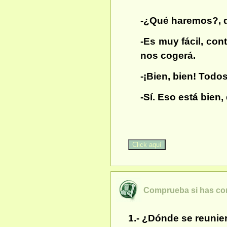
-¿Qué haremos?, di
-Es muy fácil, con
nos cogerá.
-¡Bien, bien! Todos
-Sí. Eso está bien,
Comprueba si has c
1.- ¿Dónde se reunie