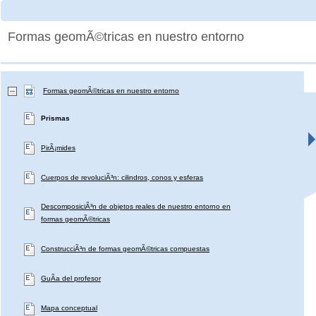
Formas geomÃ©tricas en nuestro entorno
Formas geomÃ©tricas en nuestro entorno
Prismas
PirÃ¡mides
Cuerpos de revoluciÃ³n: cilindros, conos y esferas
DescomposiciÃ³n de objetos reales de nuestro entorno en
formas geomÃ©tricas
ConstrucciÃ³n de formas geomÃ©tricas compuestas
GuÃ­a del profesor
Mapa conceptual