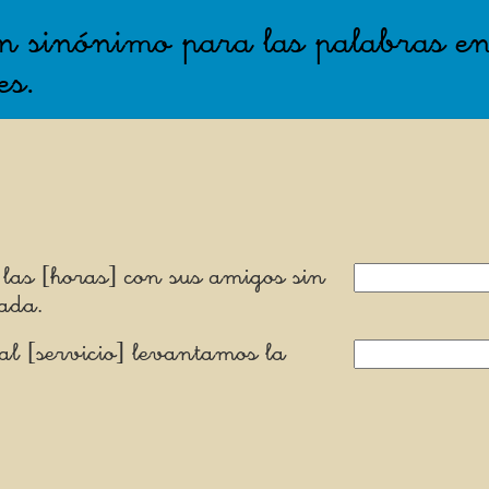
un sinónimo para las palabras en
es.
 las [horas] con sus amigos sin
ada.
 al [servicio] levantamos la