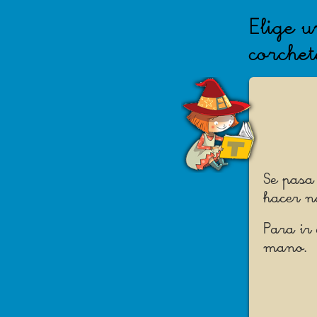
Elige 
corchet
Se pasa
hacer n
Para ir
mano.