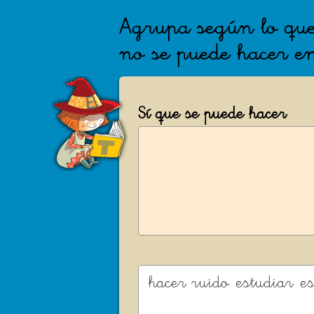
Agrupa según lo que
no se puede hacer en
Sí que se puede hacer
hacer ruido
estudiar
e