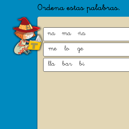
Ordena estas palabras.
na
ma
ña
me
lo
ge
lla
bar
bi