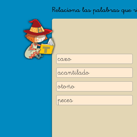
Relaciona las palabras que 
cazo
acantilado
otoño
peces