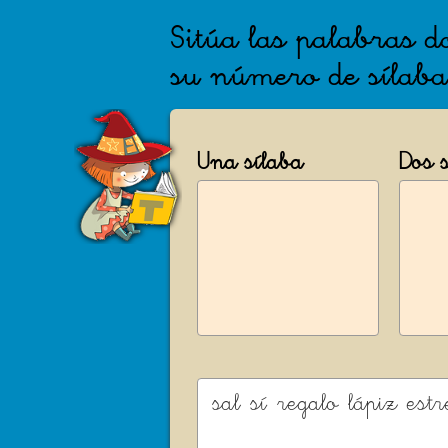
Sitúa las palabras 
su número de sílaba
Una sílaba
Dos 
sal
sí
regalo
lápiz
estr