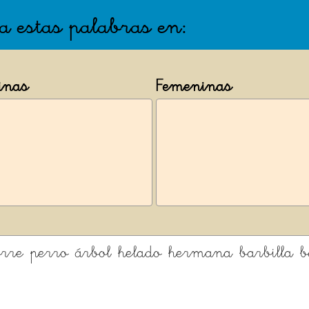
ca estas palabras en:
inas
Femeninas
orre
perro
árbol
helado
hermana
barbilla
b