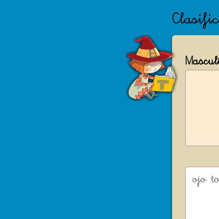
Clasifi
Mascul
ojo
t