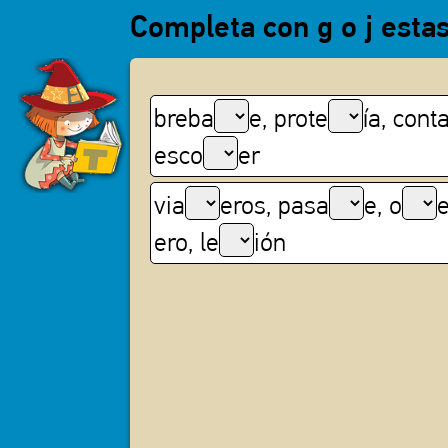
Completa con g o j estas
breba
e, prote
ía, cont
esco
er
via
eros, pasa
e, o
e
ero, le
ión