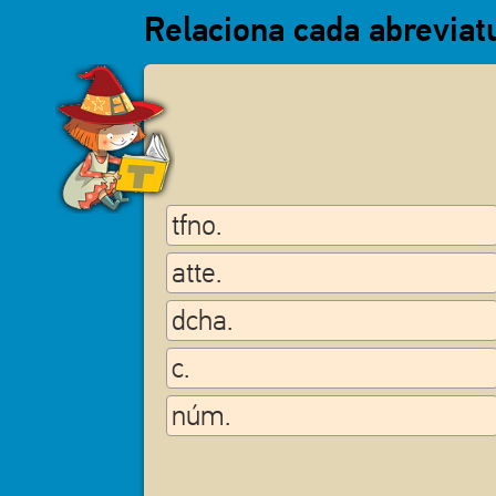
Relaciona cada abreviatu
tfno.
atte.
dcha.
c.
núm.