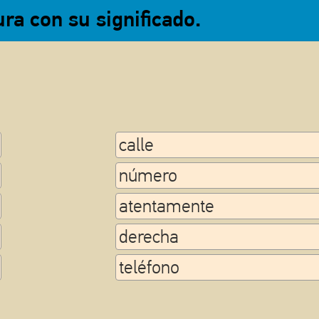
ra con su significado.
calle
número
atentamente
derecha
teléfono