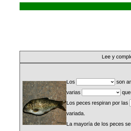
Lee y comple
Los
son an
varias
que 
Los peces respiran por las
variada.
La mayoría de los peces s