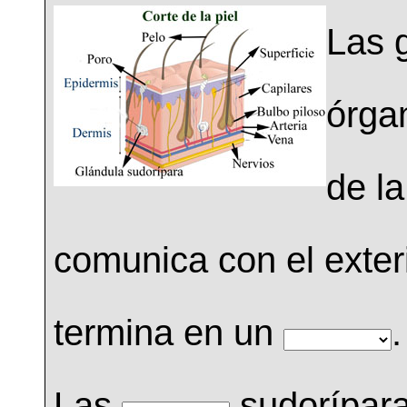
Las 
órgan
de l
comunica con el exter
termina en un
.
Las
sudorípar