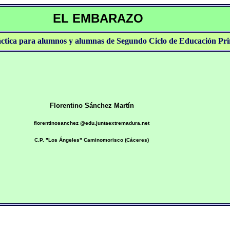
EL EMBARAZO
áctica para alumnos y alumnas de Segundo Ciclo de Educación Pr
Florentino Sánchez Martín
florentinosanchez @edu.juntaextremadura.net
C.P. "Los Ángeles" Caminomorisco (Cáceres)