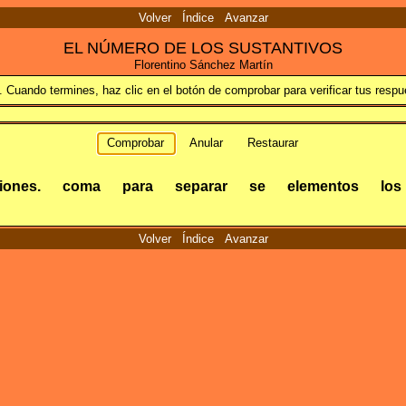
Volver
Índice
Avanzar
EL NÚMERO DE LOS SUSTANTIVOS
Florentino Sánchez Martín
 Cuando termines, haz clic en el botón de comprobar para verificar tus respu
Comprobar
Anular
Restaurar
iones.
coma
para
separar
se
elementos
los
Volver
Índice
Avanzar