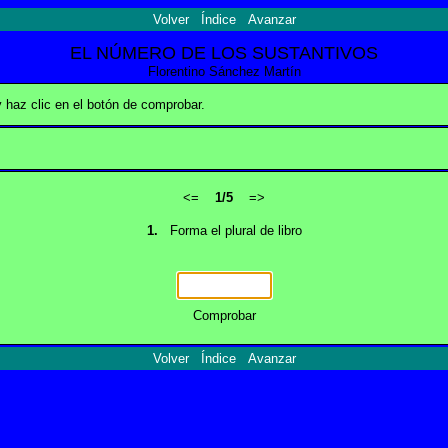
Volver
Índice
Avanzar
EL NÚMERO DE LOS SUSTANTIVOS
Florentino Sánchez Martín
y haz clic en el botón de comprobar.
<=
1/5
=>
1.
Forma el plural de libro
Comprobar
Volver
Índice
Avanzar