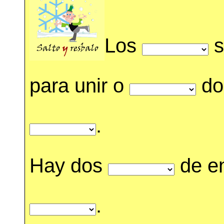
Los
s
para unir o
do
.
Hay dos
de en
.