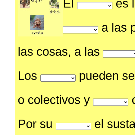
El
es l
a las 
las cosas, a las
Los
pueden s
o colectivos y
o
Por su
el sust