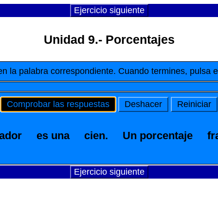
Ejercicio siguiente
Unidad 9.- Porcentajes
k en la palabra correspondiente. Cuando termines, pulsa 
Comprobar las respuestas
Deshacer
Reiniciar
ador
es una
cien.
Un porcentaje
fr
Ejercicio siguiente