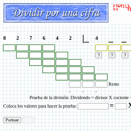
|_
_
_
8
2
7
6
4
2
4
Resto
-
-
-
Prueba de la división: Dividendo = divisor X cociente 
=
Coloca los valores para hacer la prueba: