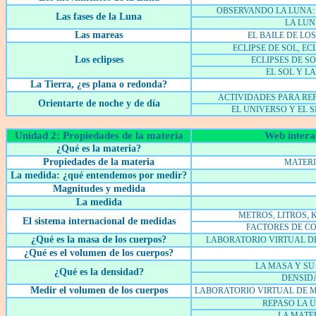
OBSERVANDO LA LUNA: 
Las fases de la Luna
LA LU
Las mareas
EL BAILE DE LO
ECLIPSE DE SOL, EC
Los eclipses
ECLIPSES DE S
EL SOL Y L
La Tierra, ¿es plana o redonda?
ACTIVIDADES PARA RE
Orientarte de noche y de día
EL UNIVERSO Y EL 
Unidad 2: Propiedades de la materia
Web intera
¿Qué es la materia?
Propiedades de la materia
MATER
La medida: ¿qué entendemos por medir?
Magnitudes y medida
La medida
METROS, LITROS,
El sistema internacional de medidas
FACTORES DE C
¿Qué es la masa de los cuerpos?
LABORATORIO VIRTUAL D
¿Qué es el volumen de los cuerpos?
LA MASA Y SU
¿Qué es la densidad?
DENSID
Medir el volumen de los cuerpos
LABORATORIO VIRTUAL DE 
REPASO LA 
LA MATE