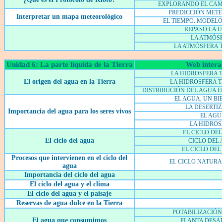
EXPLORANDO EL CAM
PREDICCIÓN MET
Interpretar un mapa meteorológico
EL TIEMPO. MODEL
REPASO LA 
LA ATMÓS
LA ATMÓSFERA 
Unidad 6: La parte líquida de la Tierra
Web intera
LA HIDROSFERA T
El origen del agua en la Tierra
LA HIDROSFERA T
DISTRIBUCIÓN DEL AGUA E
EL AGUA, UN BI
LA DESERTI
Importancia del agua para los seres vivos
EL AG
LA HIDRO
EL CICLO DEL
El ciclo del agua
CICLO DEL
EL CICLO DEL
Procesos que intervienen en el ciclo del
EL CICLO NATURA
agua
Importancia del ciclo del agua
El ciclo del agua y el clima
El ciclo del agua y el paisaje
Reservas de agua dulce en la Tierra
POTABILIZACIÓN
El agua que consumimos
PLANTA DES