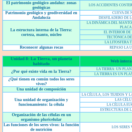
El patrimonio geológico andaluz: zonas
LOS ACCIDENTES COSTE
geológicas
Patrimonio geológico y geodiversidad en
CUEVA DE 
Andalucía
DESFILADERO DE L
LA DINÁMICA DEL MANTO 
PLACA
La estructura interna de la Tierra:
EL INTERIOR DE
corteza, manto, núcleo
TECTÓNICA DE
LA LITOSFERA 
Reconocer algunas rocas
REPASO LA 
Unidad 8: La Tierra, un planeta
Web intera
habitado
LA TIERRA: UN PLA
¿Por qué existe vida en la Tierra?
LA TIERRA ES UN PL
¿Qué tienen en común todos los seres
vivos?
Una unidad de composición
LA CÉLULA, LOS TEJIDOS Y 
Una unidad de organización y
LAS CÉL
funcionamiento: la célula
LA CÉLULA EU
ESTRUCTURA DE L
Organización de las células en un
organismo pluricelular
Las funciones de los seres vivos: la función
LOS SERES 
de nutrición