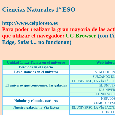
Ciencias Naturales 1º ESO
http://www.ceiploreto.es
Para poder realizar la gran mayoría de las act
que utilizar el navegador:
UC Browser
(con Fi
Edge, Safari... no funcionan)
Unidad 1: La Tierra en el universo
Web intera
Perdidos en el espacio
Las distancias en el universo
SCALE OF UN
SURCANDO EL
EL UNIVERSO, LA VÍA LÁCTE
El universo que conocemos: las galaxias
EL UNIVER
EL UNIVER
EL NUEVO 
NEBULO
Núbulos y cúmulos estelares
CÚMULOS ES
Nuestra galaxia, la Vía láctea
EL UNIVERSO, LA VÍA LÁCTE
ESTREL