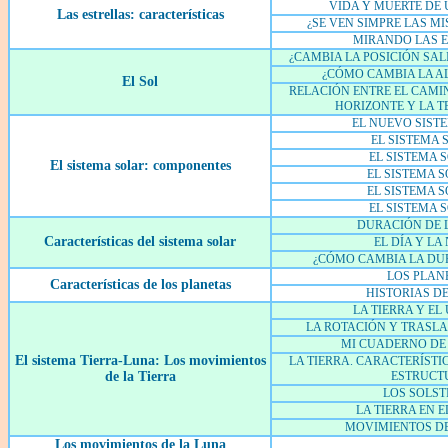
VIDA Y MUERTE DE 
Las estrellas: características
¿SE VEN SIMPRE LAS M
MIRANDO LAS 
¿CAMBIA LA POSICIÓN SAL
¿CÓMO CAMBIA LA AL
El Sol
RELACIÓN ENTRE EL CAMIN
HORIZONTE Y LA 
EL NUEVO SIST
EL SISTEMA 
EL SISTEMA S
El sistema solar: componentes
EL SISTEMA S
EL SISTEMA S
EL SISTEMA 
DURACIÓN DE 
Características del sistema solar
EL DÍA Y LA
¿CÓMO CAMBIA LA DUR
LOS PLAN
Características de los planetas
HISTORIAS DE
LA TIERRA Y EL
LA ROTACIÓN Y TRASLA
MI CUADERNO DE
El sistema Tierra-Luna: Los movimientos
LA TIERRA. CARACTERÍSTI
de la Tierra
ESTRUCT
LOS SOLST
LA TIERRA EN E
MOVIMIENTOS DE
Los movimientos de la Luna