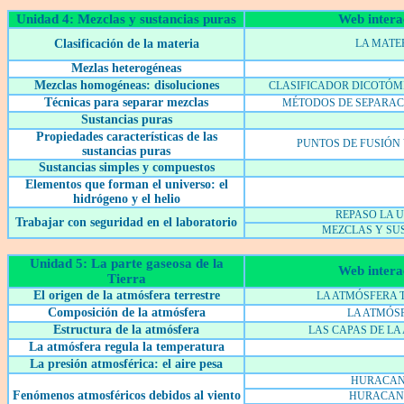
Unidad 4: Mezclas y sustancias puras
Web intera
Clasificación de la materia
LA MATE
Mezlas heterogéneas
Mezclas homogéneas: disoluciones
CLASIFICADOR DICOTÓMI
Técnicas para separar mezclas
MÉTODOS DE SEPARAC
Sustancias puras
Propiedades características de las
PUNTOS DE FUSIÓN 
sustancias puras
Sustancias simples y compuestos
Elementos que forman el universo: el
hidrógeno y el helio
REPASO LA 
Trabajar con seguridad en el laboratorio
MEZCLAS Y SU
Unidad 5: La parte gaseosa de la
Web intera
Tierra
El origen de la atmósfera terrestre
LA ATMÓSFERA 
Composición de la atmósfera
LA ATMÓS
Estructura de la atmósfera
LAS CAPAS DE LA
La atmósfera regula la temperatura
La presión atmosférica: el aire pesa
HURACAN
Fenómenos atmosféricos debidos al viento
HURACANE