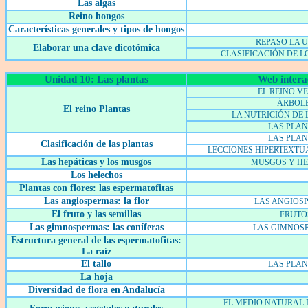
Las algas
Reino hongos
Características generales y tipos de hongos
REPASO LA 
Elaborar una clave dicotómica
CLASIFICACIÓN DE L
Unidad 10: Las plantas
Web intera
EL REINO V
ÁRBOL
El reino Plantas
LA NUTRICIÓN DE 
LAS PLA
LAS PLA
Clasificación de las plantas
LECCIONES HIPERTEXTU
Las hepáticas y los musgos
MUSGOS Y H
Los helechos
Plantas con flores: las espermatofitas
Las angiospermas: la flor
LAS ANGIOS
El fruto y las semillas
FRUTO
Las gimnospermas: las coníferas
LAS GIMNOS
Estructura general de las espermatofitas:
La raíz
El tallo
LAS PLA
La hoja
Diversidad de flora en Andalucía
EL MEDIO NATURAL