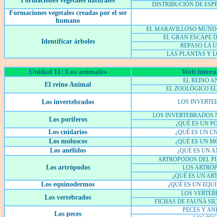
Formaciones vegetales naturales
DISTRIBUCIÓN DE ESP
Formaciones vegetales creadas por el ser
humano
EL MARAVILLOSO MUND
EL GRAN ESCAPE D
Identificar árboles
REPASO LA 
LAS PLANTAS Y 
Unidad 11: Los animales
Web intera
EL REINO A
El reino Animal
EL ZOOLÓGICO E
Los invertebrados
LOS INVERT
LOS INVERTEBRADOS
Los poríferos
¿QUÉ ES UN P
Los cnidarios
¿QUÉ ES UN C
Los moluscos
¿QUÉ ES UN M
Los anélidos
¿QUÉ ES UN A
ARTRÓPODOS DEL P
Los artrópodos
LOS ARTRÓ
¿QUÉ ES UN AR
Los equinodermos
¿QUÉ ES UN EQ
LOS VERTE
Los vertebrados
FICHAS DE FAUNA SIL
PECES Y AN
Los peces