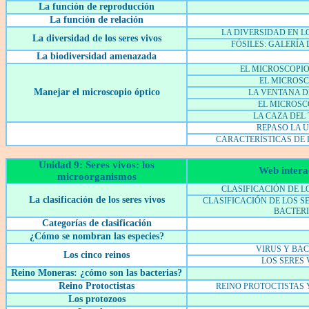
La función de reproducción
La función de relación
LA DIVERSIDAD EN L
La diversidad de los seres vivos
FÓSILES: GALERÍA
La biodiversidad amenazada
EL MICROSCOPIO
EL MICROSC
Manejar el microscopio óptico
LA VENTANA 
EL MICROSCO
LA CAZA DEL
REPASO LA 
CARACTERÍSTICAS DE 
Unidad 9: Seres vivos: los
Web intera
microorganismos
CLASIFICACIÓN DE L
La clasificación de los seres vivos
CLASIFICACIÓN DE LOS SE
BACTER
Categorías de clasificación
¿Cómo se nombran las especies?
VIRUS Y BAC
Los cinco reinos
LOS SERES 
Reino Moneras: ¿cómo son las bacterias?
Reino Protoctistas
REINO PROTOCTISTAS 
Los protozoos