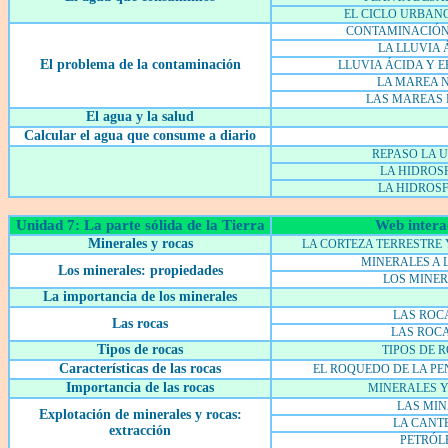
EL CICLO URBAN
CONTAMINACIÓN
LA LLUVIA 
El problema de la contaminación
LLUVIA ÁCIDA Y 
LA MAREA 
LAS MAREAS
El agua y la salud
Calcular el agua que consume a diario
REPASO LA 
LA HIDROSF
LA HIDROSF
Unidad 7: La parte sólida de la Tierra
Web intera
Minerales y rocas
LA CORTEZA TERRESTRE 
MINERALES A 
Los minerales: propiedades
LOS MINE
La importancia de los minerales
LAS ROCA
Las rocas
LAS ROCA
Tipos de rocas
TIPOS DE 
Características de las rocas
EL ROQUEDO DE LA PE
Importancia de las rocas
MINERALES 
LAS MI
Explotación de minerales y rocas:
LA CANT
extracción
PETRÓL