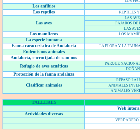
LOS PEC
Los anfibios
Los reptiles
REPTILES Y
LAS AVE
Las aves
PÁJAROS DE
LAS AVES
Los mamíferos
LOS MAMÍ
La especie humana
Fauna característica de Andalucía
LA FLORA Y LA FAUN
Endemismos animales
Andalucía, encrucijada de caminos
PARQUE NACIONA
Refugio de aves acuáticas
DOÑAN
Protección de la fauna andaluza
REPASO LA 
Clasificar animales
ANIMALES INVE
ANIMALES VER
TALLERES
Web intera
Actividades diversas
VERDADERO /