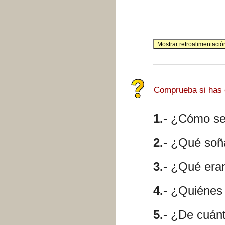
Comprueba si has
1.-
¿Cómo se t
2.-
¿Qué soñ
3.-
¿Qué eran 
4.-
¿Quiénes h
5.-
¿De cuánt