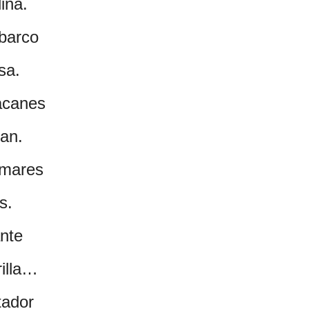
ina.
 barco
sa.
acanes
ían.
 mares
s.
ante
illa
…
tador