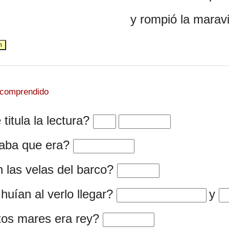
y rompió la maravil
 comprendido
Rellenar huecos (1):
Rellenar huecos (2):
itula la lectura?
Rellenar huecos (3):
aba que era?
Rellenar huecos (4):
las velas del barco?
Rellenar huecos (5):
Re
uían al verlo llegar?
y
Rellenar huecos (7):
os mares era rey?