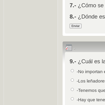
7.-
¿Cómo se f
8
.-
¿Dónde est
.
9
.-
¿Cuál es la
Pregunta
Opción 1
-No importan e
Respuestas
Opción 2
-Los leñadore
Opción 3
-Tenemos que 
Opción 4
-Hay que tene