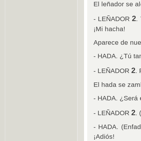
El leñador se a
2
- LEÑADOR
.
¡Mi hacha!
Aparece de nue
- HADA. ¿Tú ta
2
- LEÑADOR
.
El hada se zamb
- HADA. ¿Será 
2
- LEÑADOR
. 
- HADA. (Enfada
¡Adiós!