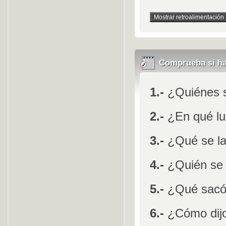
Comprueba si h
1.-
¿Quiénes so
2.-
¿En qué lu
3.-
¿Qué se la
4.-
¿Quién se 
5.-
¿Qué sacó 
6.-
¿Cómo dijo