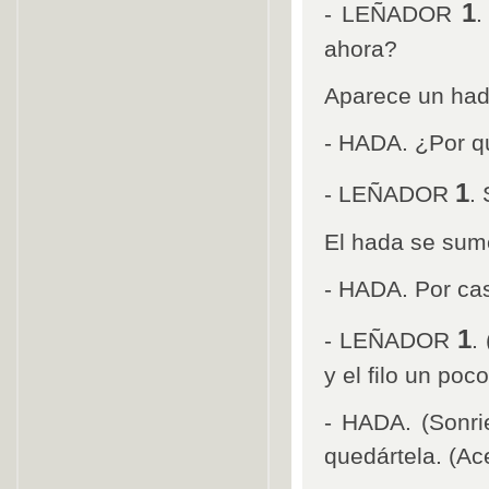
1
- LEÑADOR
.
ahora?
Aparece un had
- HADA. ¿Por q
1
- LEÑADOR
.
El hada se sume
- HADA. Por cas
1
- LEÑADOR
.
y el filo un poc
- HADA. (Sonri
quedártela. (Ace