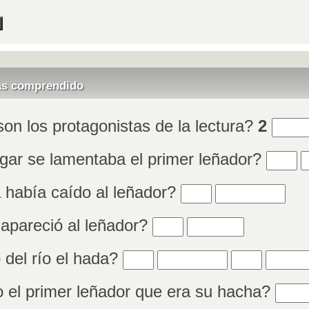
as comprendido
Rellen
n los protagonistas de la lectura?
2
Rellena
R
gar se lamentaba el primer leñador?
Rellenar huecos (7):
Rellenar huecos (
 había caído al leñador?
Rellenar huecos (9):
Rellenar huecos (10)
apareció al leñador?
Rellenar huecos (11):
Rellenar huecos (12):
Rellenar hue
Rellena
del río el hada?
Relle
 el primer leñador que era su hacha?