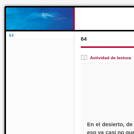
64
64
Actividad de lectura
En el desierto, de
eso ya casi no qu