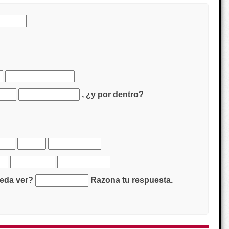
, ¿y por dentro?
pueda ver?
Razona tu respuesta.