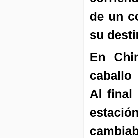
de un co
su desti
En Chi
caballo
Al fina
estaci
cambiab