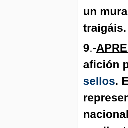
un mural
traigáis.
9
.-
APRE
afición 
sellos
. 
represen
nacional