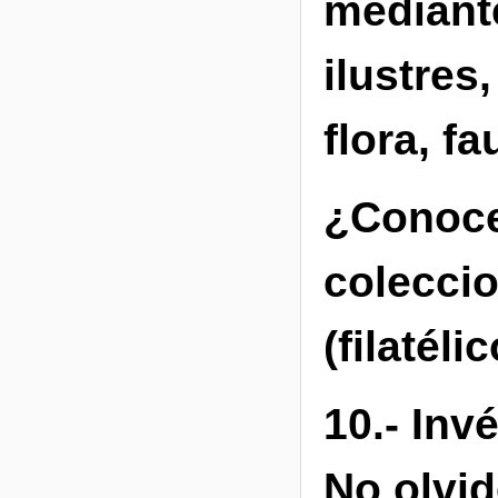
mediant
ilustres
flora, fa
¿Conoce
coleccio
(filatéli
10.- Inv
No olvid