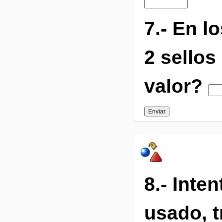
7.- En l
2 sellos
valor?
8.- Inte
usado, t