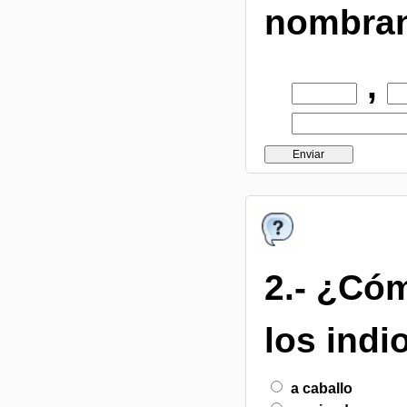
nombran 
,
2.-
¿Cóm
los indi
a caballo