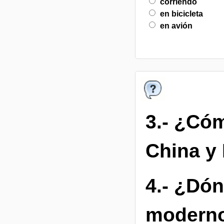
corriendo
en bicicleta
en avión
3.- ¿Cóm
China 
4.- ¿Dón
modern