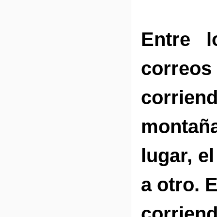
Entre l
correo
corrien
montañ
lugar, e
a otro. 
corrien