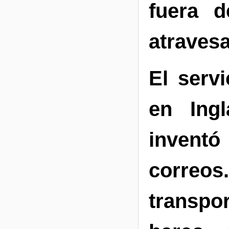
fuera 
atravesa
El serv
en Ingl
invent
corre
transpo