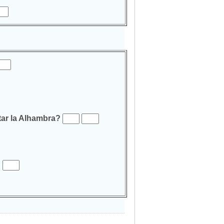
itar la Alhambra?
?