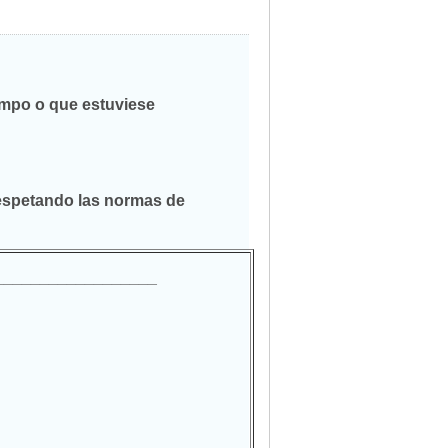
iempo o que estuviese
 respetando las normas de
____________________