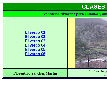
CLASES
Aplicación didáctica para alumnos y al
El verbo 01
El verbo 02
El verbo 03
El verbo 04
El verbo 05
El verbo 06
C.P. "Los Áng
Florentino Sánchez Martín
(C