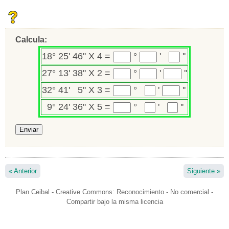
Calcula:
18° 25' 46'' X 4 =
Rellenar huecos (1):
°
Rellenar huecos (2):
'
Rellenar
''
huecos (3):
27° 13' 38'' X 2 =
Rellenar huecos (4):
°
Rellenar huecos (5):
'
Rellenar
''
huecos (6):
32° 41' 5'' X 3 =
Rellenar huecos (7):
°
Rellenar huecos (8):
'
Rellenar huecos
''
(9):
9° 24' 36'' X 5 =
Rellenar huecos (10):
°
Rellenar huecos
'
Rellenar
''
(11):
huecos (12):
«
Anterior
Siguiente
»
Plan Ceibal - Creative Commons: Reconocimiento - No comercial -
Compartir bajo la misma licencia