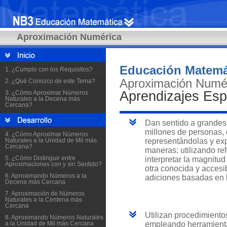
Aproximación Numérica
1. ¿Cumplo con los Requisitos?
2. ¿Qué Conozco de este Tema?
3. ¿Cómo Aproximar Números
Naturales a la Decena más
Cercana?
4. ¿Cómo Aproximar Números
Naturales a la Unidad de Mil más
Cercana?
5. ¿Cómo Distinguir entre
Aproximaciones con y sin Sentido?
6. Aproximando Números a la
Decena más Cercana
7. Aproximación de Números
Naturales a la Centena más
Cercana
8. Aproximando Números Naturales
a la Unidad de Mil más Cercana