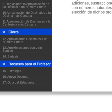
9. Reglas para la Aproximación de
un Decimal a un Número Entero
10.Aproximación de Decimales a la
Décima más Cercana
11.Aproximación de Decimales a la
Centésima más Cercana
12. Aproximando Decimales a un
Número Entero
13. Aproximaciones con y sin
Sentido
14. Síntesis
15. Estrategia
16. Apoyo Docente
17. Guía del Estudiante